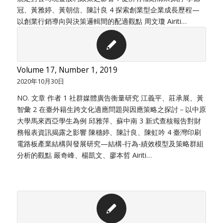
冠、黃雅婷、黃朝信、陳計良 4 探索創業型企業成長歷程—
以創業行銷導向與決策邏輯間的配適觀點 周文瓊 Airiti…
Volume 17, Number 1, 2019
2020年10月30日
NO. 文章 作者 1 社群媒體廣告衡量研究 江義平、莊承展、黃
智彙 2 在臺外籍生跨文化適應問題與因應策略之探討－以中原
大學馬來西亞學生為例 邱雅萍、蘇中南 3 新式查核報告對財
務報表資訊揭露之影響 陳穗婷、陳計良、陳虹吟 4 臺灣印刷
電路板產業結構與發展研究—結構-行為-績效模型及策略群組
分析的觀點 嚴奇峰、楊凱文、廖本哲 Airiti…