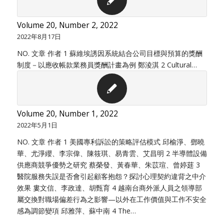
Volume 20, Number 2, 2022
2022年8月17日
NO. 文章 作者 1 蘇維埃誘因系統結合公司目標與預算的獎酬
制度－以應收帳款業務員獎酬計畫為例 鄭淩淇 2 Cultural…
Volume 20, Number 1, 2022
2022年5月1日
NO. 文章 作者 1 美國專利訴訟的策略評估模式 邱榆淨、鄧曉
華、尤淨纓、李宗偉、陳筱琪、易青雲、艾昌明 2 半導體設備
供應商競爭優勢之研究 蔡榮發、黃春華、朱苡瑄、曾婷莛 3
醫院服務失誤是否會引起顧客抱怨？探討心理契約違背之中介
效果 婁文信、李政達、胡甄育 4 越南台商外派人員之領導部
屬交換對職場偏差行為之影響—以外在工作價值與工作不安全
感為調節變項 邱雅萍、蘇中南 4 The…