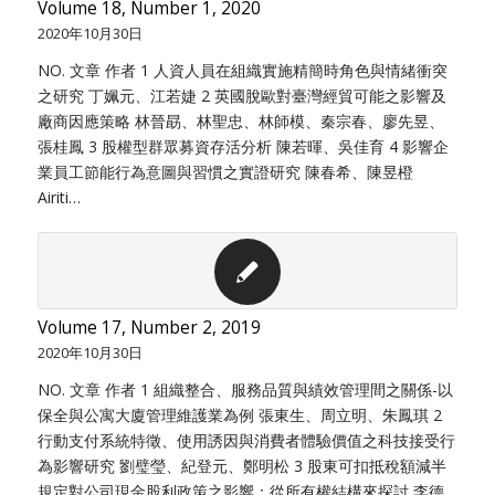
Volume 18, Number 1, 2020
2020年10月30日
NO. 文章 作者 1 人資人員在組織實施精簡時角色與情緒衝突
之研究 丁姵元、江若婕 2 英國脫歐對臺灣經貿可能之影響及
廠商因應策略 林晉勗、林聖忠、林師模、秦宗春、廖先昱、
張桂鳳 3 股權型群眾募資存活分析 陳若暉、吳佳育 4 影響企
業員工節能行為意圖與習慣之實證研究 陳春希、陳昱橙
Airiti…
Volume 17, Number 2, 2019
2020年10月30日
NO. 文章 作者 1 組織整合、服務品質與績效管理間之關係-以
保全與公寓大廈管理維護業為例 張東生、周立明、朱鳳琪 2
行動支付系統特徵、使用誘因與消費者體驗價值之科技接受行
為影響研究 劉璧瑩、紀登元、鄭明松 3 股東可扣抵稅額減半
規定對公司現金股利政策之影響：從所有權結構來探討 李德