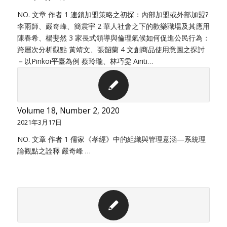
NO. 文章 作者 1 連鎖加盟策略之初探：內部加盟或外部加盟?
李雨師、嚴奇峰、簡震宇 2 華人社會之下的歡樂職場及其應用
陳春希、楊斐然 3 家長式領導與倫理氣候如何促進公民行為：
跨層次分析觀點 黃靖文、張韶蘭 4 文創商品使用意圖之探討
－以Pinkoi平臺為例 蔡玲瓏、林巧雯 Airiti…
Volume 18, Number 2, 2020
2021年3月17日
NO. 文章 作者 1 儒家《孝經》中的組織與管理意涵—系統理
論觀點之詮釋 嚴奇峰 …