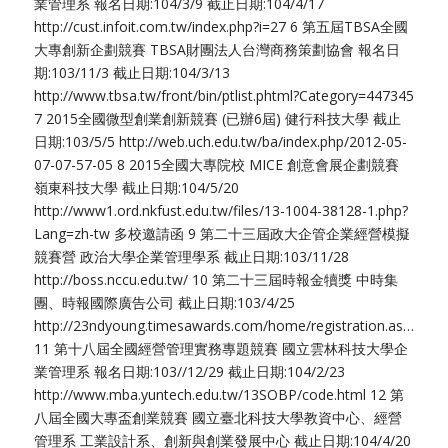
業管理系 報名日期:104/3/9 截止日期:104/4/17
http://cust.infoit.com.tw/index.php?i=27 6 第五屆TBSA全國
大專創新企劃競賽 TBSA財團法人台灣商務策劃協會 報名日
期:103/11/3 截止日期:104/3/13
http://www.tbsa.tw/front/bin/ptlist.phtml?Category=447345
7 2015全國微型創業創新競賽 (已辦6屆) 健行科技大學 截止
日期:103/5/5 http://web.uch.edu.tw/ba/index.php/2012-05-
07-07-57-05 8 2015全國大專院校 MICE 創意會展企劃競賽
嶺東科技大學 截止日期:104/5/20
http://www1.ord.nkfust.edu.tw/files/13-1004-38128-1.php?
Lang=zh-tw 多校邀請函 9 第二十三屆政大企管企業經營模擬
競賽營 政治大學企業管理學系 截止日期:103/11/28
http://boss.nccu.edu.tw/ 10 第二十三屆時報金犢獎 中時集
團、時報國際廣告公司 截止日期:103/4/25
http://23ndyoung.timesawards.com/home/registration.aspx
11 第十八屆全國經營管理實務專題競賽 國立雲林科技大學企
業管理系 報名日期:103//12/29 截止日期:104/2/23
http://www.mba.yuntech.edu.tw/13SOBP/code.html 12 第
八屆全國大專盃創業競賽 國立臺北科技大學教資中心、經營
管理系 工業設計系、創新與創業發展中心 截止日期:104/4/20