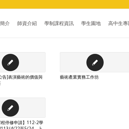
簡介
師資介紹
學制課程資訊
學生園地
高中生專
公告]表演藝術的價值與
藝術產業實務工作坊
座
程停修申請】112-2學
13/4/22至5/24，上