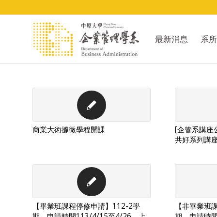
最新消息
系所
商業大術據微學程開課
[企管系講座
共好系列講
【畢業班課程停修申請】112-2學
【非畢業班課
期，申請時間113/4/15至4/26，上
期，申請時間1