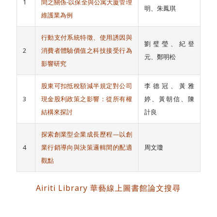
1
間之關係-以保全與公寓大廈管理
明、朱鳳琪
維護業為例
行動支付系統特徵、使用誘因與
劉璧瑩、紀登
2
消費者體驗價值之科技接受行為
元、鄭明松
影響研究
股東可扣抵稅額減半規定對公司
李德冠、黃雅
3
現金股利政策之影響：從所有權
婷、黃朝信、陳
結構來探討
計良
探索創業型企業成長歷程—以創
4
業行銷導向與決策邏輯間的配適
周文瓊
觀點
Airiti Library 華藝線上圖書館論文搜尋