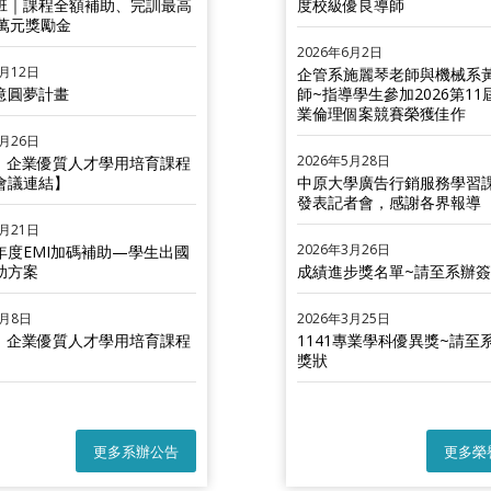
班｜課程全額補助、完訓最高
度校級優良導師
 萬元獎勵金
2026年6月2日
6月12日
企管系施麗琴老師與機械系
億圓夢計畫
師~指導學生參加2026第1
業倫理個案競賽榮獲佳作
5月26日
2026年5月28日
-1 企業優質人才學用培育課程
會議連結】
中原大學廣告行銷服務學習
發表記者會，感謝各界報導
5月21日
2026年3月26日
學年度EMI加碼補助—學生出國
助方案
成績進步獎名單~請至系辦
5月8日
2026年3月25日
-1 企業優質人才學用培育課程
1141專業學科優異獎~請至
】
獎狀
更多系辦公告
更多榮