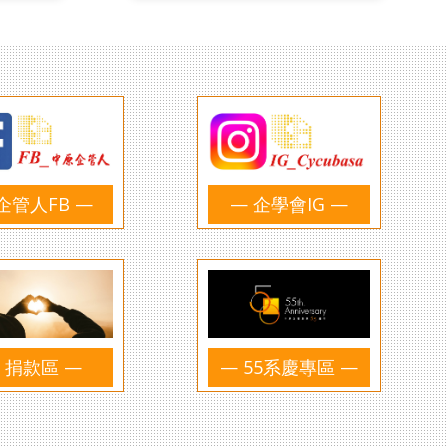
企管人FB —
— 企學會IG —
 捐款區 —
— 55系慶專區 —