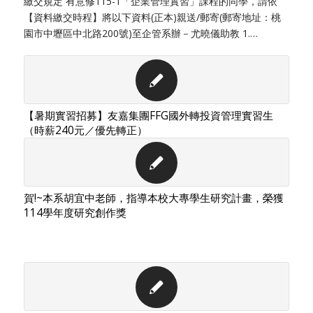
繳交規定 有意修115-1「企業管理實習」課程的同學，請依
【資料繳交時程】將以下資料(正本)親送/郵寄(郵寄地址：桃
園市中壢區中北路200號)至企管系辦－尤曉儀助教 1.…
【暑期實習招募】友嘉集團FFG國外轉投資管理實習生
（時薪240元／優先轉正）
賀!~本系胡宜中老師，指導本校大專學生研究計畫，榮獲
114學年度研究創作獎