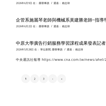
/
2026年6月9日
在：
榮譽事蹟
通過：
賴志瑋
企管系施麗琴老師與機械系黃建勝老師~指導學
/
2026年6月2日
在：
榮譽事蹟
通過：
賴志瑋
中原大學廣告行銷服務學習課程成果發表記者
/
2026年5月28日
在：
單位新聞
,
榮譽事蹟
通過：
賴志瑋
中央通訊社報導 https://www.cna.com.tw/news/ahel/2
1
2
3
›
»