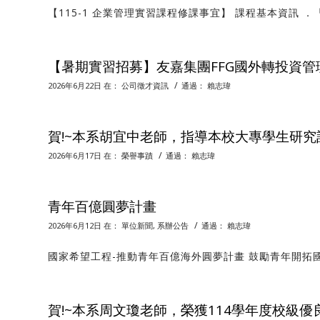
【115-1 企業管理實習課程修課事宜】 課程基本資訊 ．
【暑期實習招募】友嘉集團FFG國外轉投資管
/
2026年6月22日
在：
公司徵才資訊
通過：
賴志瑋
賀!~本系胡宜中老師，指導本校大專學生研究
/
2026年6月17日
在：
榮譽事蹟
通過：
賴志瑋
青年百億圓夢計畫
/
2026年6月12日
在：
單位新聞
,
系辦公告
通過：
賴志瑋
國家希望工程-推動青年百億海外圓夢計畫 鼓勵青年開拓國
賀!~本系周文瓊老師，榮獲114學年度校級優