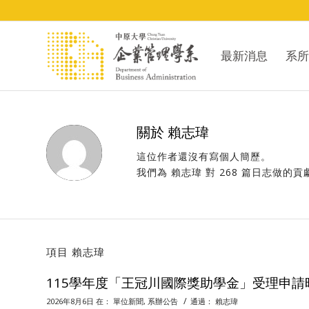
最新消息
系所
關於
賴志瑋
這位作者還沒有寫個人簡歷。
我們為
賴志瑋
對 268 篇日志做的
項目 賴志瑋
115學年度「王冠川國際獎助學金」受理申請時間：
/
2026年8月6日
在：
單位新聞
,
系辦公告
通過：
賴志瑋