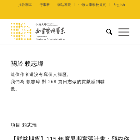
捐款專區
行事曆
網站導覽
中原大學學校首頁
English
關於
賴志瑋
這位作者還沒有寫個人簡歷。
我們為
賴志瑋
對 268 篇日志做的貢獻感到驕
傲。
項目 賴志瑋
【群益期貨】115 年度暑期實習計畫：預約你