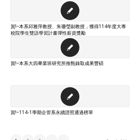
賀!~本系邱雅萍教授、朱珊瑩副教授，獲得114年度大專
校院學生雙語學習計畫彈性薪資獎勵
賀!~本系大四畢業班研究所推甄錄取成果豐碩
賀!~114-1學期企管系永續證照通過榜單