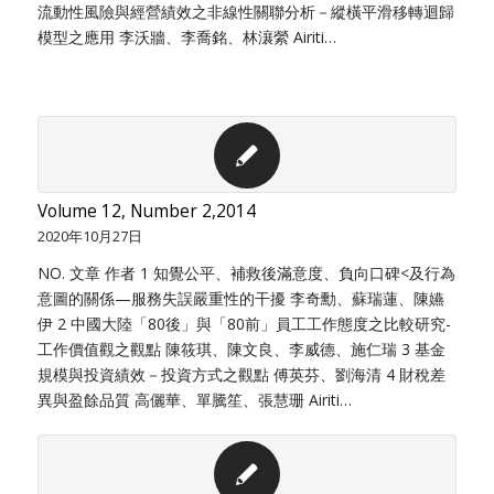
流動性風險與經營績效之非線性關聯分析－縱橫平滑移轉迴歸
模型之應用 李沃牆、李喬銘、林瀼縈 Airiti…
Volume 12, Number 2,2014
2020年10月27日
NO. 文章 作者 1 知覺公平、補救後滿意度、負向口碑<及行為
意圖的關係—服務失誤嚴重性的干擾 李奇勳、蘇瑞蓮、陳嬿
伊 2 中國大陸「80後」與「80前」員工工作態度之比較研究-
工作價值觀之觀點 陳筱琪、陳文良、李威德、施仁瑞 3 基金
規模與投資績效－投資方式之觀點 傅英芬、劉海清 4 財稅差
異與盈餘品質 高儷華、單騰笙、張慧珊 Airiti…