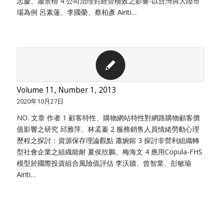
志慶、蕭景楷 4 公司治理對經營積效之影響-以台灣與大陸市
場為例 呂素蓮、李國榮、蔡柏彥 Airiti…
Volume 11, Number 1, 2013
2020年10月27日
NO. 文章 作者 1 顧客特性、購物網站特性對網路購物顧客價
值影響之研究 邱雅萍、林孟蓁 2 服務銷售人員情緒勞動心理
歷程之探討：資源保存理論觀點 蕭婉鎔 3 探討非營利組織轉
型社會企業之組織能耐 夏侯欣鵬、梅海文 4 應用Copula-FHS
模型於國際投資組合風險值評估 李沃牆、曾智業、彭敏瑜
Airiti…