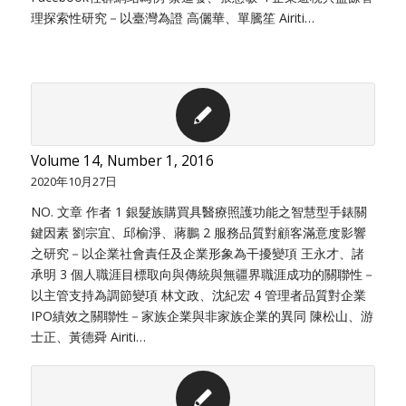
理探索性研究－以臺灣為證 高儷華、單騰笙 Airiti…
Volume 14, Number 1, 2016
2020年10月27日
NO. 文章 作者 1 銀髮族購買具醫療照護功能之智慧型手錶關
鍵因素 劉宗宜、邱榆淨、蔣鵬 2 服務品質對顧客滿意度影響
之研究－以企業社會責任及企業形象為干擾變項 王永才、諸
承明 3 個人職涯目標取向與傳統與無疆界職涯成功的關聯性－
以主管支持為調節變項 林文政、沈紀宏 4 管理者品質對企業
IPO績效之關聯性－家族企業與非家族企業的異同 陳松山、游
士正、黃德舜 Airiti…