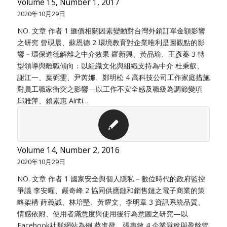
Volume 15, Number 1, 2017
2020年10月29日
NO. 文章 作者 1 匯價相關因素變動對台灣外銷訂單金額影響
之研究 曾硯晨、蘇恩德 2 環境教育對企業唯利是圖觀點的影
響－環保道德解離之中介效果 羅新興、黃品瑜、王彥蓁 3 轉
型領導與離職傾向：以組織文化與組織支持為中介 杜秉叡、
謝江一、葉弼雯、尹芮娜、鄭明松 4 高科技公司工作家庭措施
對員工職家衝突之影響—以工作不安全感及職級為調節變項
邱雅萍、賴素惠 Airiti…
Volume 14, Number 2, 2016
2020年10月29日
NO. 文章 作者 1 國家安全與個人隱私－數位時代的政府監控
爭議 李安曜、嚴奇峰 2 協同供應鏈和銷售鏈之電子商業的策
略架構 薛義誠、林培堅、黃耀文、李明章 3 資訊系統品質、
情感依附、使用者滿意度與使用後行為意圖之研究—以
Facebook社群網站為例 蔡進發、張惠敏 4 企業避稅與盈餘管