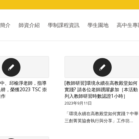
簡介
師資介紹
學制課程資訊
學生園地
高中生專
宜中、邱榆淨老師，指導
[教師研習]環境永續在高教殿堂如何
，榮獲2023 TSC 崇
實踐? 請各位老師踴躍參加［本活動
佳作
列入教師研習時數認證1小時］
2023年9月11日
「環境永續在高教殿堂如何實踐？中華
三創菁英協會執行與分享」工作坊…