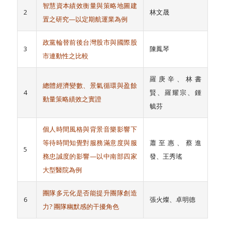
智慧資本績效衡量與策略地圖建
2
林文晟
置之研究—以定期航運業為例
政黨輪替前後台灣股市與國際股
3
陳鳳琴
市連動性之比較
羅庚辛、林書
總體經濟變數、景氣循環與盈餘
4
賢、羅耀宗、鍾
動量策略績效之實證
毓芬
個人時間風格與背景音樂影響下
等待時間知覺對服務滿意度與服
蕭至惠、蔡進
5
務忠誠度的影響—以中南部四家
發、王秀瑤
大型醫院為例
團隊多元化是否能提升團隊創造
6
張火燦、卓明德
力
?
團隊幽默感的干擾角色