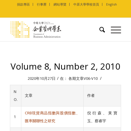
捐款專區
行事曆
網站導覽
中原大學學校首頁
English
Volume 8, Number 2, 2010
/
/
2020年10月27日
在：
各期文章V06-V10
N
文章
作者
O.
CRB
現貨商品指數與股價指數、
倪衍森、黃寶
1
匯率關聯性之研究
玉、蔡睿宇