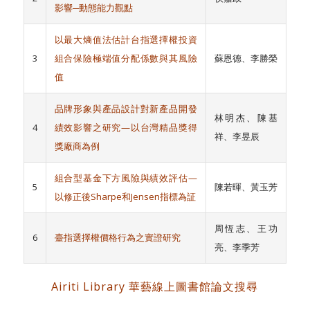
影響─動態能力觀點
以最大熵值法估計台指選擇權投資
3
組合保險極端值分配係數與其風險
蘇恩德、李勝榮
值
品牌形象與產品設計對新產品開發
林明杰、陳基
4
績效影響之研究—以台灣精品獎得
祥、李昱辰
獎廠商為例
組合型基金下方風險與績效評估—
5
陳若暉、黃玉芳
以修正後Sharpe和Jensen指標為証
周恆志、王功
6
臺指選擇權價格行為之實證研究
亮、李季芳
Airiti Library 華藝線上圖書館論文搜尋