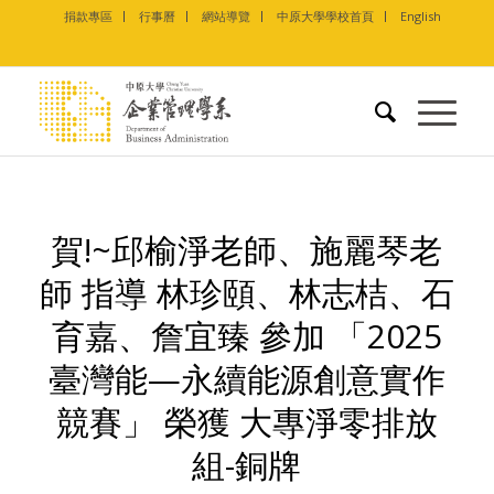
捐款專區
行事曆
網站導覽
中原大學學校首頁
English
賀!~邱榆淨老師、施麗琴老
師 指導 林珍頤、林志桔、石
育嘉、詹宜臻 參加 「2025
臺灣能—永續能源創意實作
競賽」 榮獲 大專淨零排放
組-銅牌