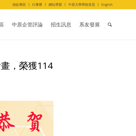
捐款專區
行事曆
網站導覽
中原大學學校首頁
English
區
中原企管評論
招生訊息
系友發展
畫，榮獲114