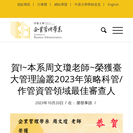
捐款專區
行事曆
網站導覽
中原大學學校首頁
English
賀!~本系周文瓊老師~榮獲臺
大管理論叢2023年策略科管/
作管資管領域最佳審查人
/
/
2023年10月20日
在：
榮譽事蹟