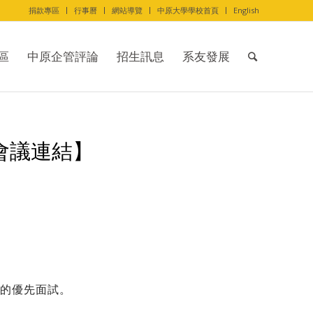
捐款專區
行事曆
網站導覽
中原大學學校首頁
English
區
中原企管評論
招生訊息
系友發展
會會議連結】
業的優先面試。