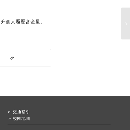
中
提升個人履歷含金量。
發
➢
交通指引
➢
校園地圖