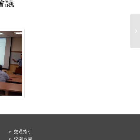
季會議
➢
交通指引
➢
校園地圖