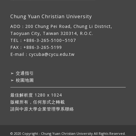
Chung Yuan Christian University
ADD：
200 Chung Pei Road, Chung Li District,
Taoyuan City, Taiwan 320314, R.O.C.
TEL：+886-3-265-5100~5107
FAX：+886-3-265-5199
E-mail：
cycuba@cycu.edu.tw
➢
交通指引
➢
校園地圖
最佳解析度 1280 x 1024
版權所有，任何形式之轉載
請與中原大學企業管理學系聯絡
© 2020 Copyright - Chung Yuan Christian University All Rights Reserved.