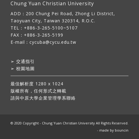
Chung Yuan Christian University
ADD：
200 Chung Pei Road, Zhong Li District,
Taoyuan City, Taiwan 320314, R.O.C.
TEL：+886-3-265-5100~5107
FAX：+886-3-265-5199
E-mail：
cycuba@cycu.edu.tw
➢
交通指引
➢
校園地圖
最佳解析度 1280 x 1024
版權所有，任何形式之轉載
請與中原大學企業管理學系聯絡
© 2020 Copyright - Chung Yuan Christian University All Rights Reserved.
- made by
bouncin