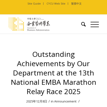
Site Guide
CYCU Web Site
繁體中文
Outstanding
Achievements by Our
Department at the 13th
National EMBA Marathon
Relay Race 2025
/
/
2025年12月8日
in
Announcement