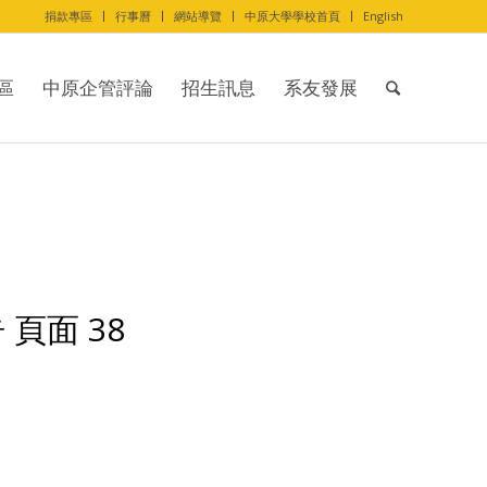
捐款專區
行事曆
網站導覽
中原大學學校首頁
English
區
中原企管評論
招生訊息
系友發展
 頁面 38