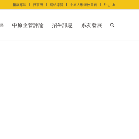
捐款專區
行事曆
網站導覽
中原大學學校首頁
English
區
中原企管評論
招生訊息
系友發展