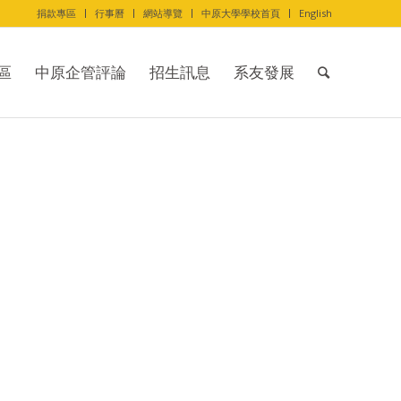
捐款專區
行事曆
網站導覽
中原大學學校首頁
English
區
中原企管評論
招生訊息
系友發展