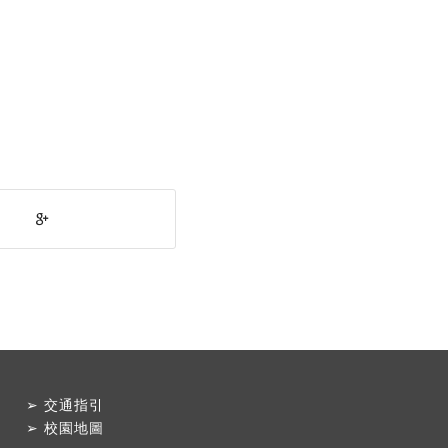
➢
交通指引
➢
校園地圖