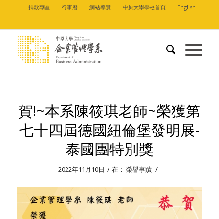
捐款專區
行事曆
網站導覽
中原大學學校首頁
English
賀!~本系陳筱琪老師~榮獲第
七十四屆德國紐倫堡發明展-
泰國團特別獎
/
/
2022年11月10日
在：
榮譽事蹟