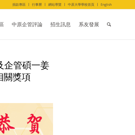
捐款專區
行事曆
網站導覽
中原大學學校首頁
English
區
中原企管評論
招生訊息
系友發展
及企管碩一姜
相關獎項