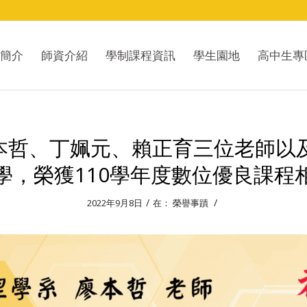
簡介
師資介紹
學制課程資訊
學生園地
高中生專
廖本哲、丁姵元、賴正育三位老師以
學，榮獲110學年度數位優良課程
/
/
2022年9月8日
在：
榮譽事蹟