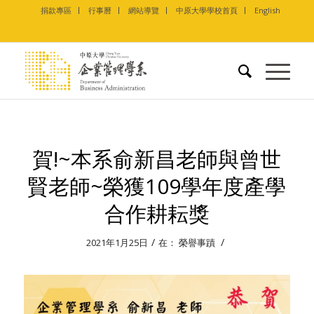
捐款專區
行事曆
網站導覽
中原大學學校首頁
English
賀!~本系俞新昌老師與曾世
賢老師~榮獲109學年度產學
合作耕耘獎
/
/
2021年1月25日
在：
榮譽事蹟