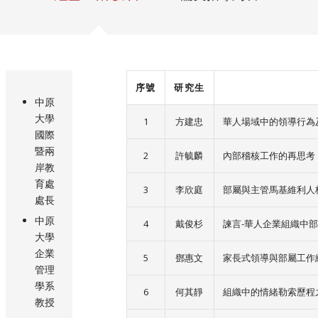
序號
研究生
中原
大學
1
方建忠
華人場域中的領導行為
國際
暨兩
2
許毓麟
內部稽核工作的再思考
岸教
育處
3
李欣庭
部屬與主管馬基維利人
處長
中原
4
戴俊杉
諫言-華人企業組織中
大學
企業
5
鄧惠文
家長式領導與部屬工作
管理
學系
6
何其靜
組織中的情緒勒索歷程
教授