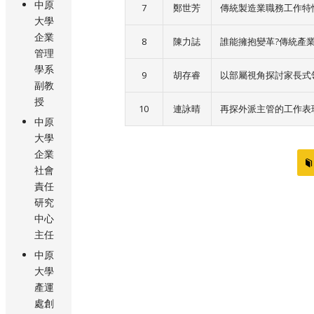
中原
7
鄭世芳
傳統製造業職務工作特
大學
企業
8
陳力誌
誰能擁抱變革?傳統產
管理
學系
9
胡存睿
以部屬視角探討家長式
副教
授
10
連詠晴
再探外派主管的工作表現
中原
大學
企業
社會
責任
研究
中心
主任
中原
大學
產運
處創