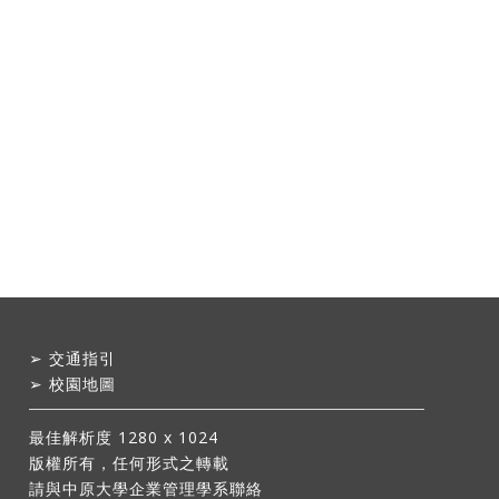
➢
交通指引
➢
校園地圖
最佳解析度 1280 x 1024
版權所有，任何形式之轉載
請與中原大學企業管理學系聯絡