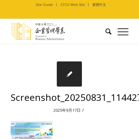
Site Guide
CYCU Web Site
繁體中文
Screenshot_20250831_1144
/
2025年9月17日