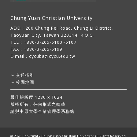
Chung Yuan Christian University
ADD：
200 Chung Pei Road, Chung Li District,
Taoyuan City, Taiwan 320314, R.O.C.
TEL：+886-3-265-5100~5107
FAX：+886-3-265-5199
E-mail：
cycuba@cycu.edu.tw
➢
交通指引
➢
校園地圖
最佳解析度 1280 x 1024
版權所有，任何形式之轉載
請與中原大學企業管理學系聯絡
© 2020 Copyright - Chung Yuan Christian University All Rights Reserved.