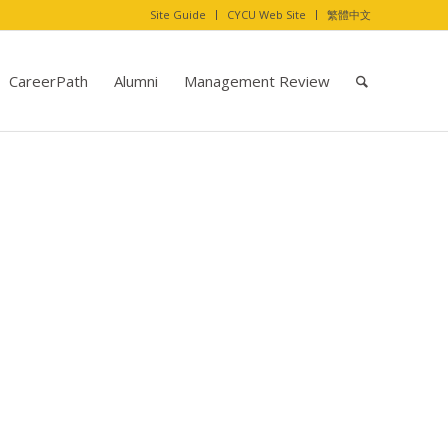
Site Guide
CYCU Web Site
繁體中文
CareerPath
Alumni
Management Review