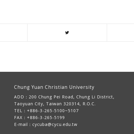
Chung Yuan Christian University
ADD：
200 Chung Pei Road, Chung Li District,
Taoyuan City, Taiwan 320314, R.O.C.
TEL：+886-3-265-5100~5107
FAX：+886-3-265-5199
E-mail：
cycuba@cycu.edu.tw