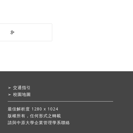
➢
交通指引
➢
校園地圖
最佳解析度 1280 x 1024
版權所有，任何形式之轉載
請與中原大學企業管理學系聯絡