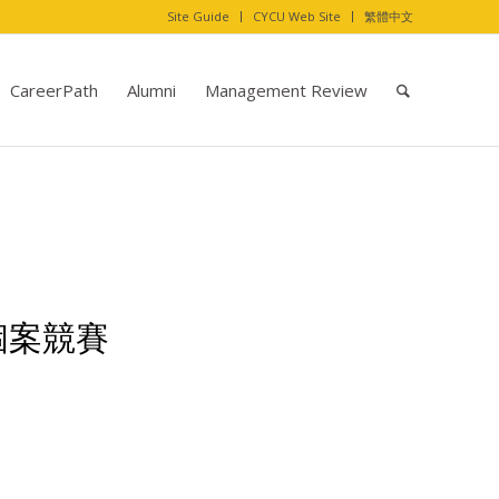
Site Guide
CYCU Web Site
繁體中文
CareerPath
Alumni
Management Review
個案競賽