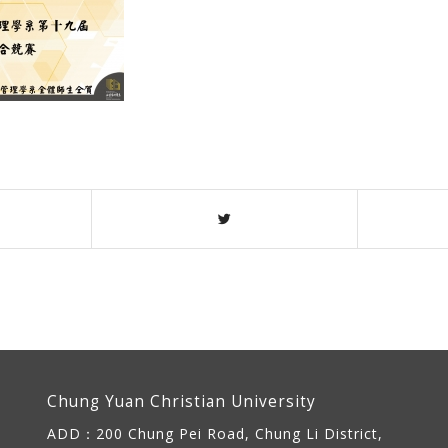
Chung Yuan Christian University
ADD：
200 Chung Pei Road, Chung Li District,