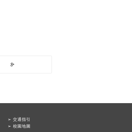
➢
交通指引
➢
校園地圖