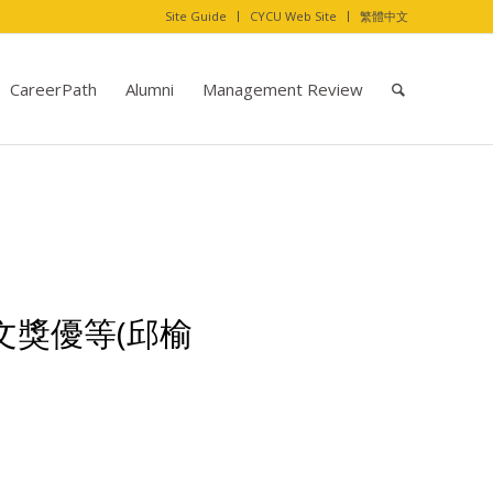
Site Guide
CYCU Web Site
繁體中文
CareerPath
Alumni
Management Review
文獎優等(邱榆