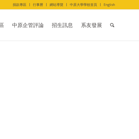
捐款專區
行事曆
網站導覽
中原大學學校首頁
English
區
中原企管評論
招生訊息
系友發展