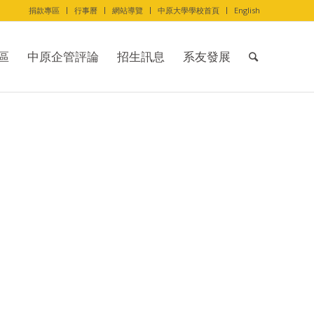
捐款專區
行事曆
網站導覽
中原大學學校首頁
English
區
中原企管評論
招生訊息
系友發展