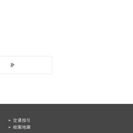
➢
交通指引
➢
校園地圖