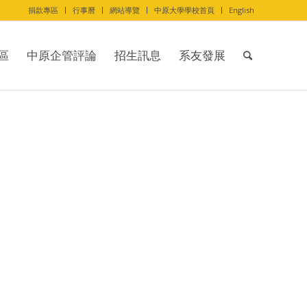
捐款專區
行事曆
網站導覽
中原大學學校首頁
English
區
中原企管評論
招生訊息
系友發展