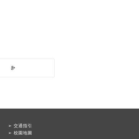
➢
交通指引
➢
校園地圖