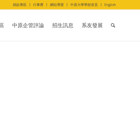
捐款專區
行事曆
網站導覽
中原大學學校首頁
English
區
中原企管評論
招生訊息
系友發展