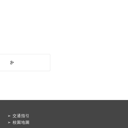
➢
交通指引
➢
校園地圖