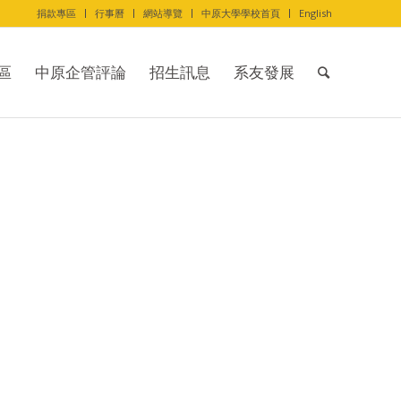
捐款專區
行事曆
網站導覽
中原大學學校首頁
English
區
中原企管評論
招生訊息
系友發展