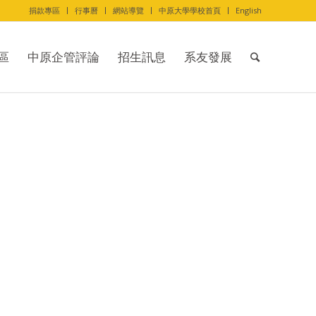
捐款專區
行事曆
網站導覽
中原大學學校首頁
English
區
中原企管評論
招生訊息
系友發展