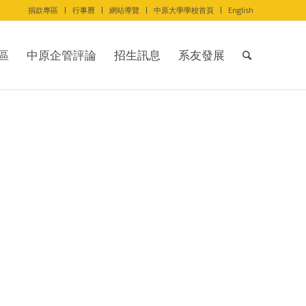
捐款專區
行事曆
網站導覽
中原大學學校首頁
English
區
中原企管評論
招生訊息
系友發展