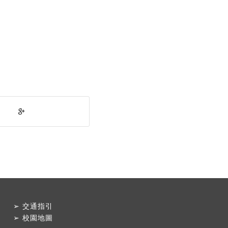
➢
交通指引
➢
校園地圖