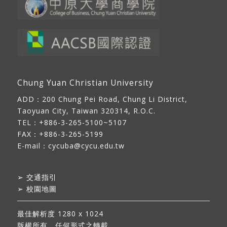
Chung Yuan Christian University
ADD：
200 Chung Pei Road, Chung Li District,
Taoyuan City, Taiwan 320314, R.O.C.
TEL：+886-3-265-5100~5107
FAX：+886-3-265-5199
E-mail：
cycuba@cycu.edu.tw
➢
交通指引
➢
校園地圖
最佳解析度 1280 x 1024
版權所有，任何形式之轉載