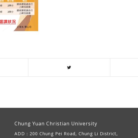
Chung Yuan Christian University
ADD：
200 Chung Pei Road, Chung Li District,