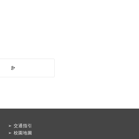
➢
交通指引
➢
校園地圖