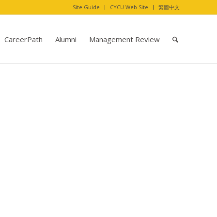
Site Guide
CYCU Web Site
繁體中文
CareerPath
Alumni
Management Review