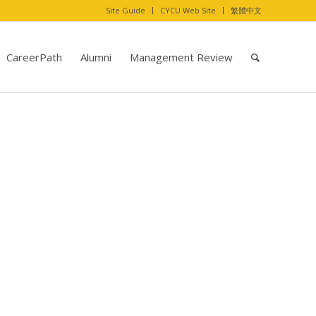
Site Guide
CYCU Web Site
繁體中文
CareerPath
Alumni
Management Review