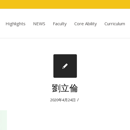
Highlights
NEWS
Faculty
Core Ability
Curriculum
劉立倫
/
2020年4月24日